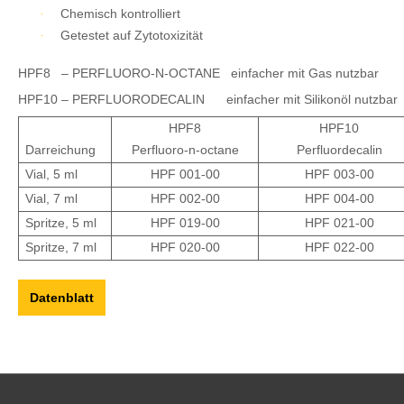
Chemisch kontrolliert
·
Getestet auf Zytotoxizität
·
HPF8
– PERFLUORO-N-OCTANE
einfacher mit Gas nutzbar
HPF10
– PERFLUORODECALIN
einfacher mit Silikonöl nutzbar
HPF8
HPF10
Darreichung
Perfluoro-n-octane
Perfluordecalin
Vial, 5 ml
HPF 001-00
HPF 003-00
Vial, 7 ml
HPF 002-00
HPF 004-00
Spritze, 5 ml
HPF 019-00
HPF 021-00
Spritze, 7 ml
HPF 020-00
HPF 022-00
Datenblatt