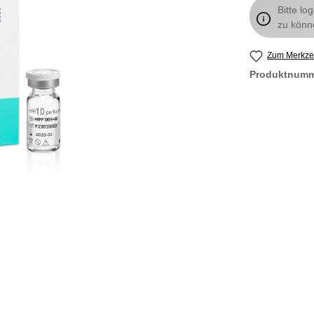
Bitte lo
zu könn
Zum Merkzet
Produktnum