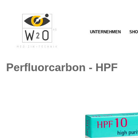
springen
Zur Hauptnavigation springen
UNTERNEHMEN
SHO
Perfluorcarbon - HPF
Bildergalerie überspringen