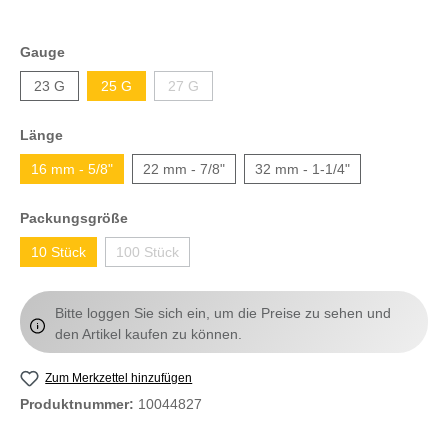
Gauge
23 G
25 G
27 G
Länge
16 mm - 5/8"
22 mm - 7/8"
32 mm - 1-1/4"
Packungsgröße
10 Stück
100 Stück
Bitte loggen Sie sich ein, um die Preise zu sehen und
den Artikel kaufen zu können.
Zum Merkzettel hinzufügen
Produktnummer:
10044827