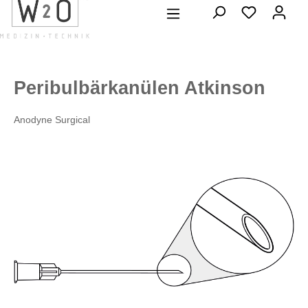
alt springen
Peribulbärkanülen Atkinson
Anodyne Surgical
Bildergalerie überspringen