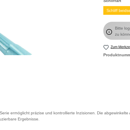
Schliffart
Schliff beidse
Bitte lo
zu könn
Zum Merkzet
Produktnum
-Serie ermöglicht präzise und kontrollierte Inzisionen. Die abgewinkelte
duzierbare Ergebnisse.