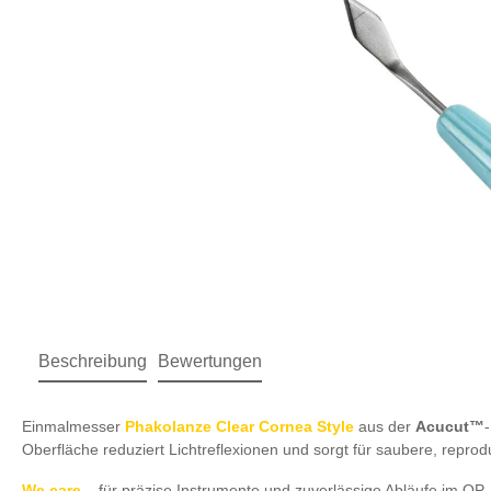
Beschreibung
Bewertungen
Einmalmesser
Phakolanze Clear Cornea Style
aus der
Acucut™
Oberfläche reduziert Lichtreflexionen und sorgt für saubere, repro
We care
– für präzise Instrumente und zuverlässige Abläufe im OP.