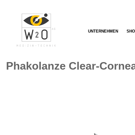
springen
Zur Hauptnavigation springen
UNTERNEHMEN
SHO
Phakolanze Clear-Corne
Bildergalerie überspringen