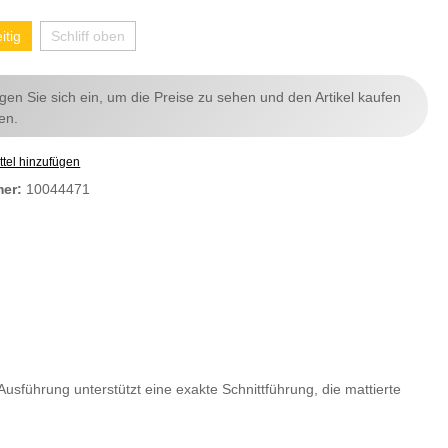
itig
Schliff oben
ggen Sie sich ein, um die Preise zu sehen und den Artikel kaufen
en.
tel hinzufügen
mer:
10044471
 Ausführung unterstützt eine exakte Schnittführung, die mattierte