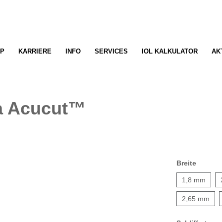
P
KARRIERE
INFO
SERVICES
IOL KALKULATOR
AK
a Acucut™
Breite
1,8 mm
2,65 mm