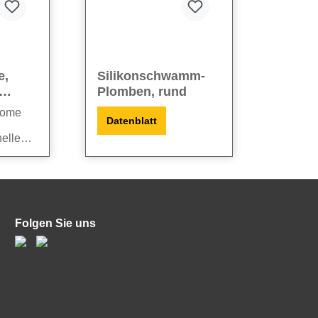
e,
Silikonschwamm-
Plomben, rund
tome
Datenblatt
elle
dige)
ade
eidige)
g in
ößen
und mit
Folgen Sie uns
gsten
n
.