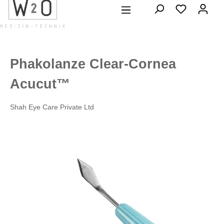
alt springen
Phakolanze Clear-Cornea
Acucut™
Shah Eye Care Private Ltd
Bildergalerie überspringen