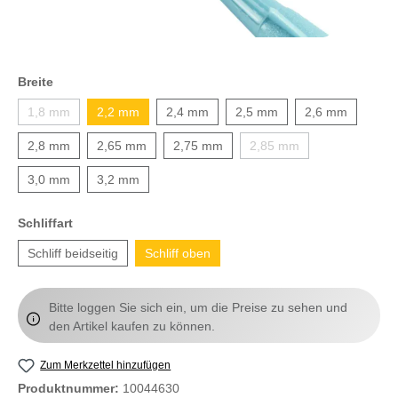
Breite
1,8 mm
2,2 mm
2,4 mm
2,5 mm
2,6 mm
2,8 mm
2,65 mm
2,75 mm
2,85 mm
3,0 mm
3,2 mm
Schliffart
Schliff beidseitig
Schliff oben
Bitte loggen Sie sich ein, um die Preise zu sehen und
den Artikel kaufen zu können.
Zum Merkzettel hinzufügen
Produktnummer:
10044630