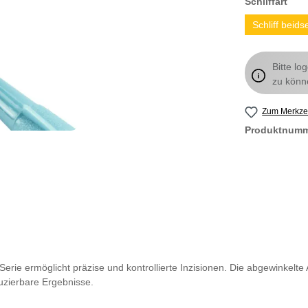
Schliffart
Schliff beidse
Bitte lo
zu könn
Zum Merkzet
Produktnum
-Serie ermöglicht präzise und kontrollierte Inzisionen. Die abgewinkelte
duzierbare Ergebnisse.