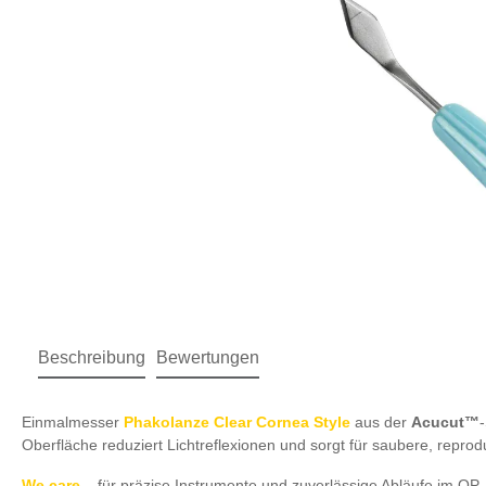
Beschreibung
Bewertungen
Einmalmesser
Phakolanze Clear Cornea Style
aus der
Acucut™
Oberfläche reduziert Lichtreflexionen und sorgt für saubere, repro
We care
– für präzise Instrumente und zuverlässige Abläufe im OP.