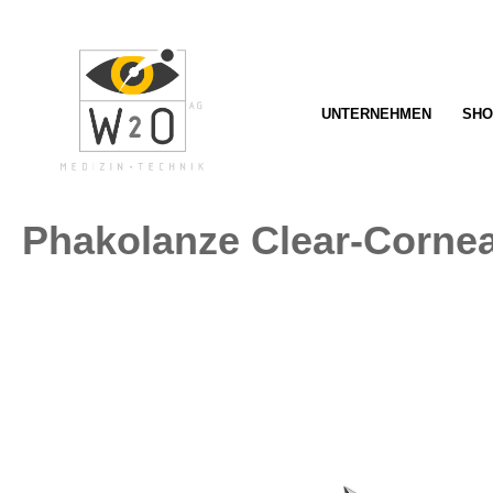
springen
Zur Hauptnavigation springen
UNTERNEHMEN
SHO
Phakolanze Clear-Corne
Bildergalerie überspringen