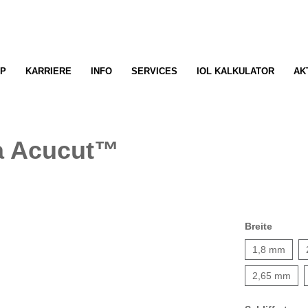
P
KARRIERE
INFO
SERVICES
IOL KALKULATOR
AK
a Acucut™
Breite
1,8 mm
2,65 mm