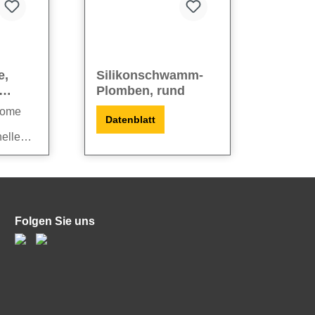
e,
Silikonschwamm-
Plomben, rund
tome
Datenblatt
elle
dige)
ade
eidige)
g in
ößen
und mit
Folgen Sie uns
gsten
n
.