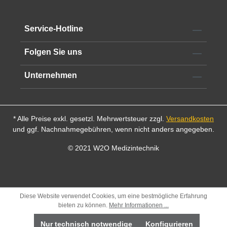
reproduzierbare Schnitte.
Alle technischen Informationen finden Sie im
Datenblatt
Service-Hotline
Folgen Sie uns
Unternehmen
* Alle Preise exkl. gesetzl. Mehrwertsteuer zzgl.
Versandkosten
und ggf. Nachnahmegebühren, wenn nicht anders angegeben.
© 2021 W2O Medizintechnik
Diese Website verwendet Cookies, um eine bestmögliche Erfahrung
bieten zu können.
Mehr Informationen ...
Nur technisch notwendige
Konfigurieren