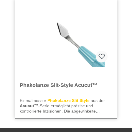
Phakolanze Slit-Style Acucut™
Einmalmesser
Phakolanze Slit Style
aus der
Acucut™
-Serie ermöglicht präzise und
kontrollierte Inzisionen. Die abgewinkelte
Ausführung sorgt für exakte Schnittführung, die
We care
– für präzise Instrumente und
Mattierung reduziert Lichtreflexionen, und die
zuverlässige Abläufe im OP.
präzise Dimensionierung garantiert saubere,