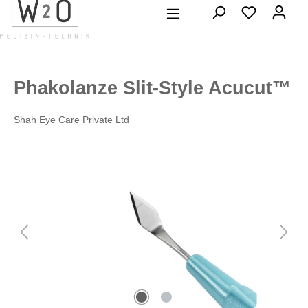
alt springen
Phakolanze Slit-Style Acucut™
Shah Eye Care Private Ltd
Bildergalerie überspringen