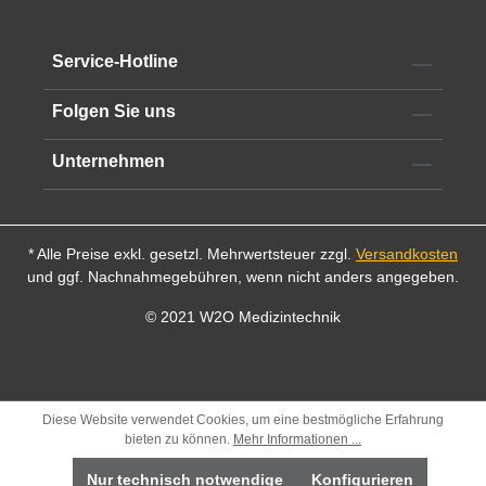
reproduzierbare Schnitte.
Alle technischen Informationen finden Sie im
Datenblatt
Service-Hotline
Folgen Sie uns
Unternehmen
* Alle Preise exkl. gesetzl. Mehrwertsteuer zzgl.
Versandkosten
und ggf. Nachnahmegebühren, wenn nicht anders angegeben.
© 2021 W2O Medizintechnik
Diese Website verwendet Cookies, um eine bestmögliche Erfahrung
bieten zu können.
Mehr Informationen ...
Nur technisch notwendige
Konfigurieren