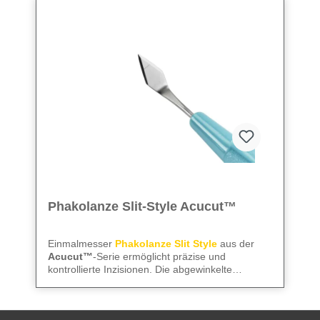
Phakolanze Slit-Style Acucut™
Einmalmesser
Phakolanze Slit Style
aus der
Acucut™
-Serie ermöglicht präzise und
kontrollierte Inzisionen. Die abgewinkelte
Ausführung sorgt für exakte Schnittführung, die
We care
– für präzise Instrumente und
Mattierung reduziert Lichtreflexionen, und die
zuverlässige Abläufe im OP.
präzise Dimensionierung garantiert saubere,