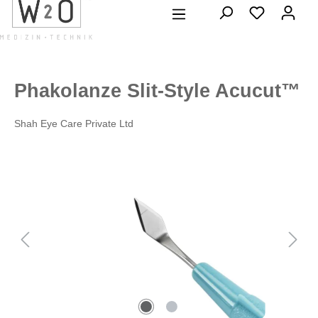
alt springen
Phakolanze Slit-Style Acucut™
Shah Eye Care Private Ltd
Bildergalerie überspringen