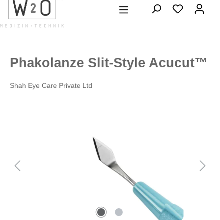
alt springen
Phakolanze Slit-Style Acucut™
Shah Eye Care Private Ltd
Bildergalerie überspringen