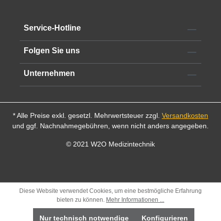
reproduzierbare Schnitte.
Alle technischen Informationen finden Sie im
Datenblatt
Service-Hotline
Folgen Sie uns
Unternehmen
* Alle Preise exkl. gesetzl. Mehrwertsteuer zzgl.
Versandkosten
und ggf. Nachnahmegebühren, wenn nicht anders angegeben.
© 2021 W2O Medizintechnik
Diese Website verwendet Cookies, um eine bestmögliche Erfahrung
bieten zu können.
Mehr Informationen ...
Nur technisch notwendige
Konfigurieren