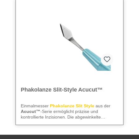
Phakolanze Slit-Style Acucut™
Einmalmesser
Phakolanze Slit Style
aus der
Acucut™
-Serie ermöglicht präzise und
kontrollierte Inzisionen. Die abgewinkelte
Ausführung sorgt für exakte Schnittführung, die
We care
– für präzise Instrumente und
Mattierung reduziert Lichtreflexionen, und die
zuverlässige Abläufe im OP.
präzise Dimensionierung garantiert saubere,