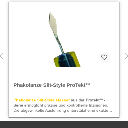
Phakolanze Slit-Style ProTekt™
Phakolanze Slit-Style Messer
aus der
Protekt™-
Serie
ermöglicht präzise und kontrollierte Inzisionen.
Die abgewinkelte Ausführung unterstützt eine exakte
Schnittführung und sorgt für sichere, reproduzierbare
We care
– für präzise Instrumente und zuverlässige
Ergebnisse. Das Messer überzeugt durch
Abläufe im OP.
gleichbleibende Schärfe und vielseitige