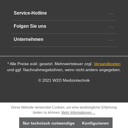
Einsatzmöglichkeiten bei minimalem Gewebetrauma.
Alle technischen Informationen finden Sie im
Service-Hotline
Datenblatt
Folgen Sie uns
Unternehmen
* Alle Preise exkl. gesetzl. Mehrwertsteuer zzgl.
Versandkosten
und ggf. Nachnahmegebühren, wenn nicht anders angegeben.
© 2021 W2O Medizintechnik
Diese Website verwendet Cookies, um eine bestmögliche Erfahrung
bieten zu können.
Mehr Informationen ...
Nur technisch notwendige
Konfigurieren