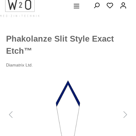
alt springen
Phakolanze Slit Style Exact
Etch™
Diamatrix Ltd.
Bildergalerie überspringen