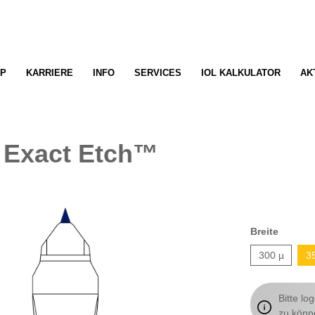
P
KARRIERE
INFO
SERVICES
IOL KALKULATOR
AK
r Exact Etch™
Breite
300 µ
3
Bitte lo
zu könn