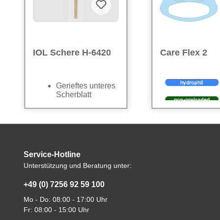
IOL Schere H-6420
Care Flex 2
Gerieftes unteres
Scherblatt
verhindert
Herausrutschen
der Linse beim
Abverkauf wegen
Die
Care Flex 2
ist
Schneiden
Restbestand - 1 VPE
zuverlässige mono
Sicheres
erhältlich
IOL mit sphärischer
Schneiden durch
Service-Hotline
bikonvexer Optik, d
starke
stabile Zentrierung
Scherblätter
Unterstützung und Beratung unter:
We care
– für star
klare Abbildungsqua
Blattlänge 8 mm
verlässliche Option
Kapselsack unterstü
Schaftdurchmess
+49 (0) 7256 92 59 100
Ihrem OP.
hydrophiles Acrylma
eer 1,8 mm
Mo - Do: 08:00 - 17:00 Uhr
mit 28 % Wasserge
bietet hohe
Fr: 08:00 - 15:00 Uhr
Alle technischen
Biokompatibilität u