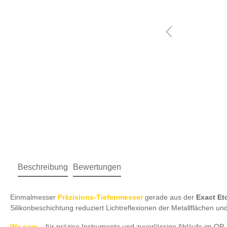
Beschreibung
Bewertungen
Einmalmesser
Präzisions-Tiefenmesser
gerade aus der
Exact E
Silikonbeschichtung reduziert Lichtreflexionen der Metallflächen und
We care
– für präzise Instrumente und zuverlässige Abläufe im OP.