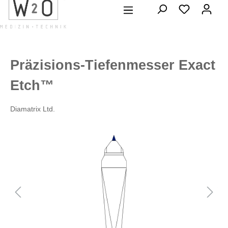
alt springen
Präzisions-Tiefenmesser Exact
Etch™
Diamatrix Ltd.
Bildergalerie überspringen