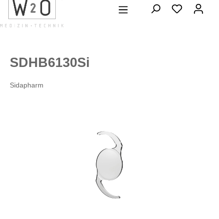
alt springen
SDHB6130Si
Sidapharm
Bildergalerie überspringen