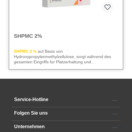
SHPMC 2%
SHPMC 2 %
auf Basis von
Hydroxypropylenmethylzellulose, sorgt während des
gesamten Eingriffs für Platzerhaltung und
Gewebeschutz. Frei von Konservierungsstoffen
überzeugt sie durch niedrige Oberflächenspannung und
We care
– für sicheren Gewebeschutz und kontrollierte
hohe HPMC-Konzentration. Die 2‑ml-Luer-Lock-Spritze
Abläufe im OP.
mit 23G Kanüle erleichtert die Anwendung im OP.
Alle technischen Informationen finden Sie im
Service-Hotline
Datenblatt
Folgen Sie uns
Unternehmen