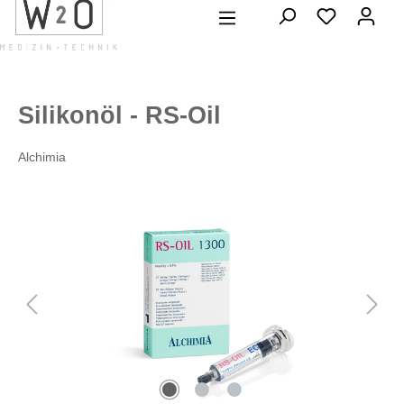
alt springen
Silikonöl - RS-Oil
Alchimia
Bildergalerie überspringen