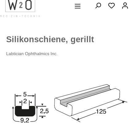
alt springen
Silikonschiene, gerillt
Labtician Ophthalmics Inc.
Bildergalerie überspringen