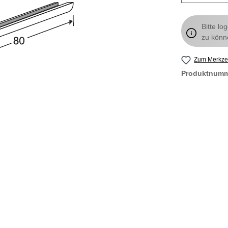
Bitte lo
zu könn
Zum Merkzet
Produktnum