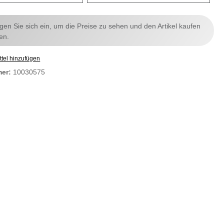
ggen Sie sich ein, um die Preise zu sehen und den Artikel kaufen
en.
tel hinzufügen
mer:
10030575