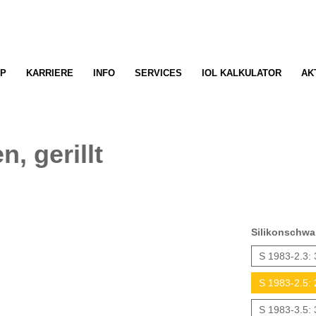
P
KARRIERE
INFO
SERVICES
IOL KALKULATOR
AK
 gerillt
Silikonschwa
S 1983-2.3
S 1983-2.5
S 1983-3.5