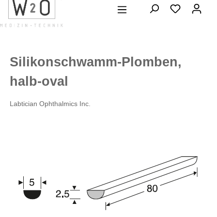
alt springen
Silikonschwamm-Plomben,
halb-oval
Labtician Ophthalmics Inc.
Bildergalerie überspringen