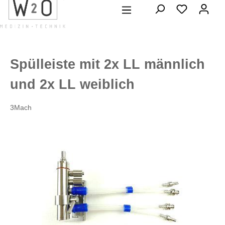
alt springen
Spülleiste mit 2x LL männlich
und 2x LL weiblich
3Mach
Bildergalerie überspringen