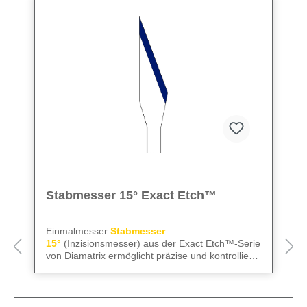
Stabmesser 15° Exact Etch™
Einmalmesser
Stabmesser
15°
(Inzisionsmesser) aus der Exact Etch™-Serie
von Diamatrix ermöglicht präzise und kontrollierte
Inzisionen. Die schlanke, gerade Form
We care
– für präzise Instrumente und
unterstützt eine exakte Schnittführung und sorgt
zuverlässige Abläufe im OP.
für saubere, reproduzierbare Ergebnisse.
Hergestellt aus Edelstahl im schleiffreien