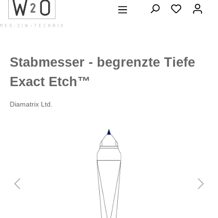
alt springen
Stabmesser - begrenzte Tiefe
Exact Etch™
Diamatrix Ltd.
Bildergalerie überspringen