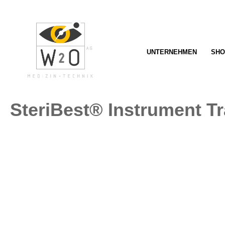
springen
Zur Hauptnavigation springen
UNTERNEHMEN
SHO
SteriBest® Instrument T
Bildergalerie überspringen