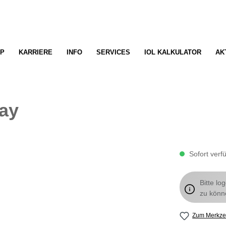
P
KARRIERE
INFO
SERVICES
IOL KALKULATOR
AK
ray
Sofort verfü
Bitte lo
zu könn
Zum Merkzet