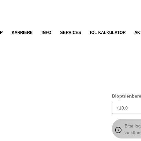
P
KARRIERE
INFO
SERVICES
IOL KALKULATOR
AK
Dioptrienber
Bitte lo
zu könn