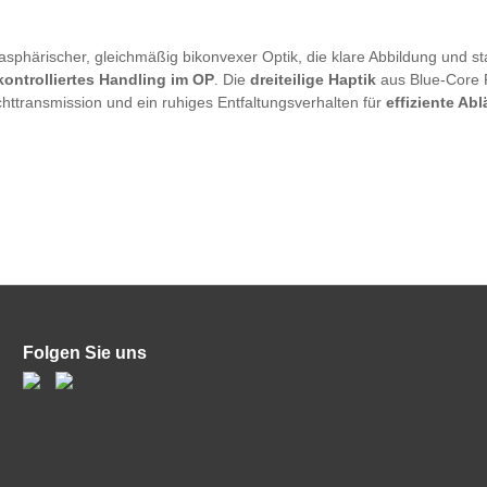
asphärischer, gleichmäßig bikonvexer Optik, die klare Abbildung und sta
kontrolliertes Handling im OP
. Die
dreiteilige Haptik
aus Blue-Core P
chttransmission und ein ruhiges Entfaltungsverhalten für
effiziente Ab
Folgen Sie uns