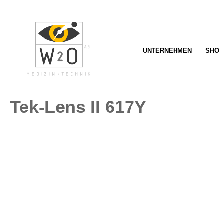
springen
Zur Hauptnavigation springen
UNTERNEHMEN
SHO
Tek-Lens II 617Y
Bildergalerie überspringen