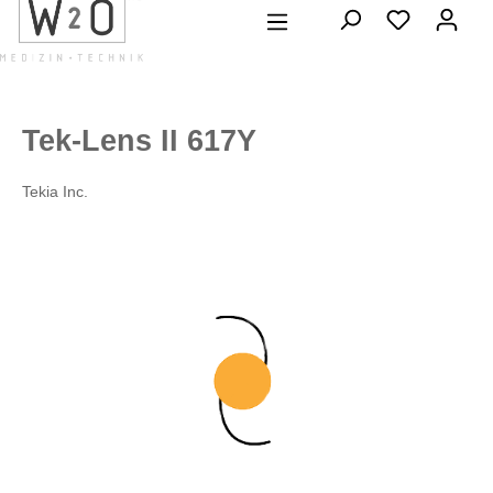
alt springen
Tek-Lens II 617Y
Tekia Inc.
Bildergalerie überspringen