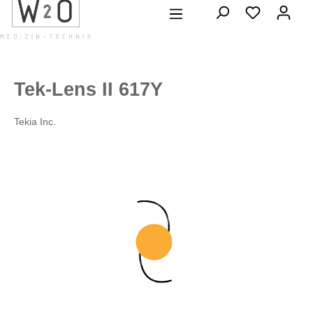
alt springen
Tek-Lens II 617Y
Tekia Inc.
Bildergalerie überspringen