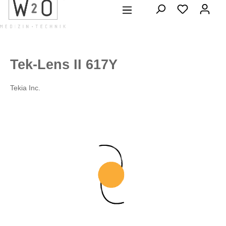
alt springen
Tek-Lens II 617Y
Tekia Inc.
Bildergalerie überspringen