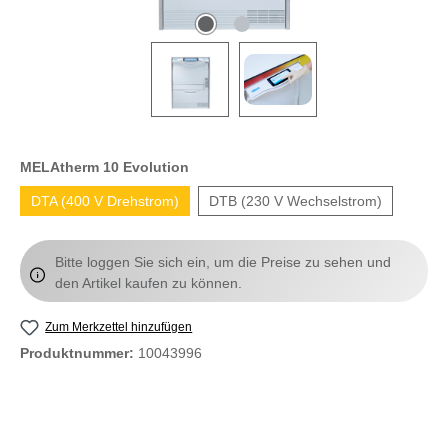
MELAtherm 10 Evolution
DTA (400 V Drehstrom)
DTB (230 V Wechselstrom)
Bitte loggen Sie sich ein, um die Preise zu sehen und
den Artikel kaufen zu können.
Zum Merkzettel hinzufügen
Produktnummer:
10043996