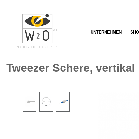
springen
Zur Hauptnavigation springen
UNTERNEHMEN
SHO
Tweezer Schere, vertikal
Bildergalerie überspringen