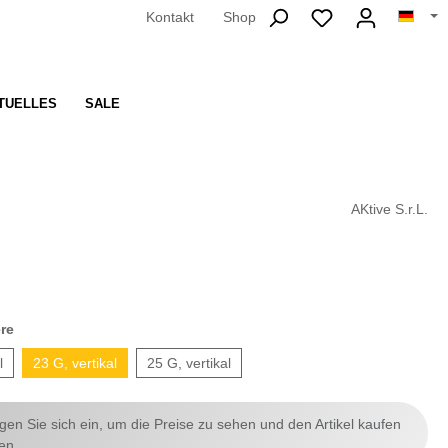
Kontakt
Shop
TUELLES
SALE
AKtive S.r.L.
re
l
23 G, vertikal
25 G, vertikal
ggen Sie sich ein, um die Preise zu sehen und den Artikel kaufen
en.