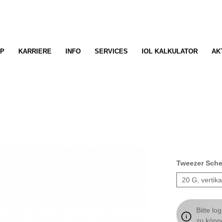
P
KARRIERE
INFO
SERVICES
IOL KALKULATOR
AK
Tweezer Sche
20 G, vertika
Bitte lo
zu könn