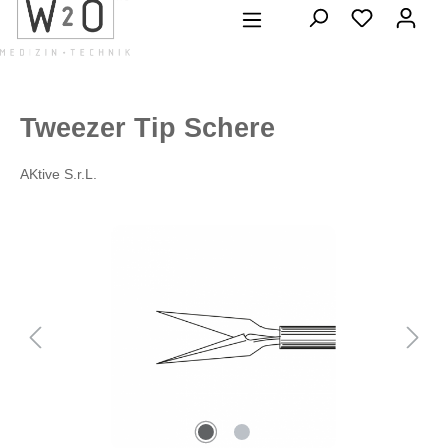
alt springen
Tweezer Tip Schere
AKtive S.r.L.
Bildergalerie überspringen