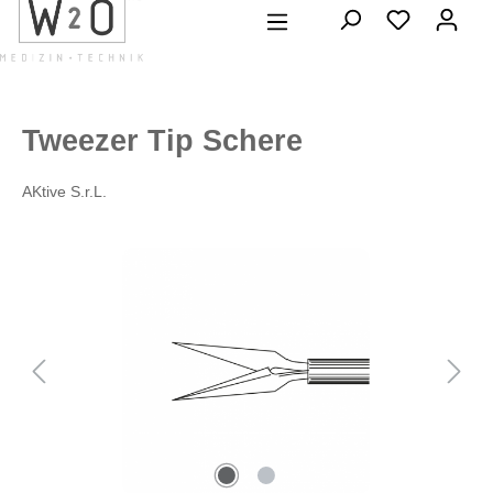
alt springen
Tweezer Tip Schere
AKtive S.r.L.
Bildergalerie überspringen