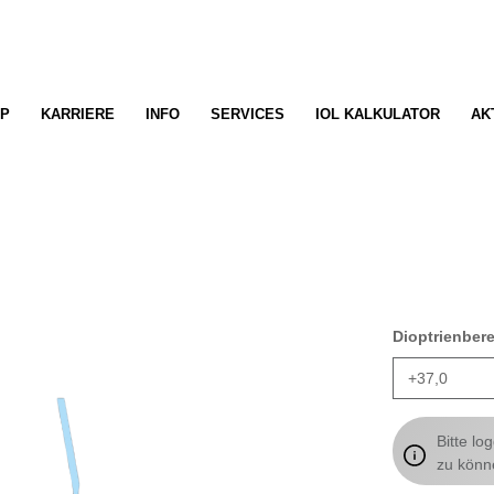
P
KARRIERE
INFO
SERVICES
IOL KALKULATOR
AK
Dioptrienber
Bitte lo
zu könn