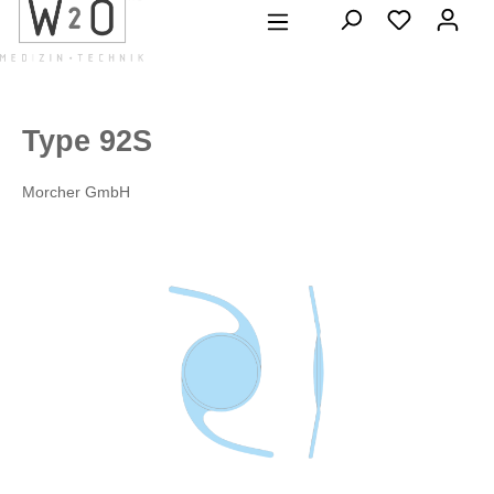
alt springen
Type 92S
Morcher GmbH
Bildergalerie überspringen