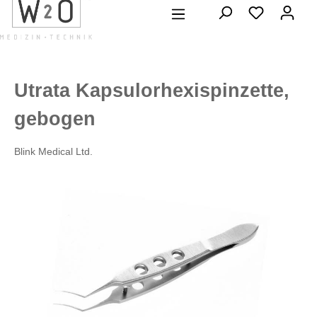
alt springen
Utrata Kapsulorhexispinzette,
gebogen
Blink Medical Ltd.
Bildergalerie überspringen