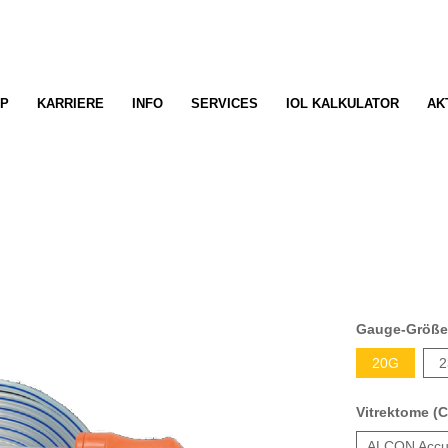
P
KARRIERE
INFO
SERVICES
IOL KALKULATOR
AK
Gauge-Größ
20G
2
Vitrektome (C
ALCON Accu