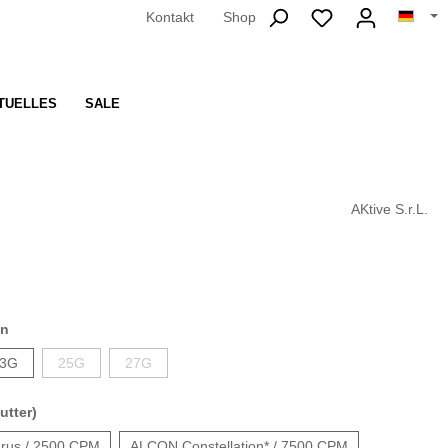
Kontakt
Shop
TUELLES
SALE
AKtive S.r.L.
en
3G
25G
27G
utter)
rus / 2500 CPM
ALCON Constellation* / 7500 CPM