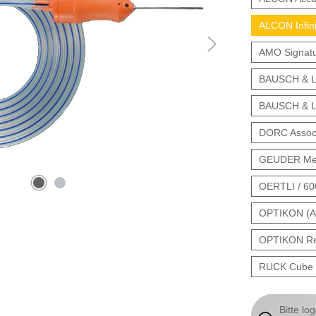
ALCON Infini
AMO Signatu
BAUSCH & L
BAUSCH & LO
DORC Associ
GEUDER Meg
OERTLI / 6
OPTIKON (As
OPTIKON Rev
RUCK Cube 
Bitte lo