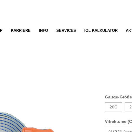
P
KARRIERE
INFO
SERVICES
IOL KALKULATOR
AK
Gauge-Größ
20G
2
Vitrektome (C
ALCON Accu