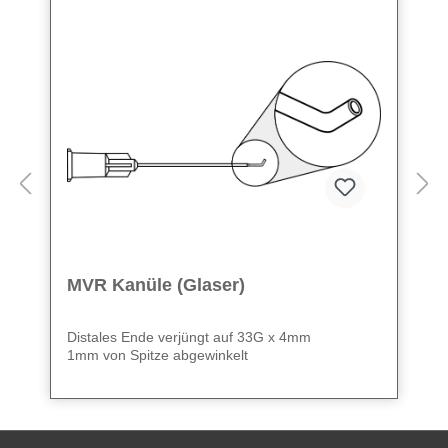
MVR Kanüle (Glaser)
Distales Ende verjüngt auf 33G x 4mm
1mm von Spitze abgewinkelt
20G x 25mm (1")
Datenblatt