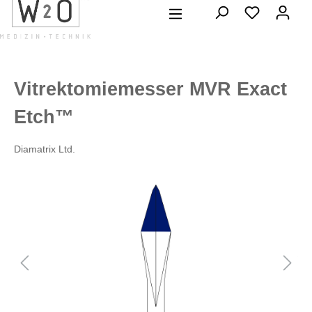
alt springen
Vitrektomiemesser MVR Exact
Etch™
Diamatrix Ltd.
Bildergalerie überspringen