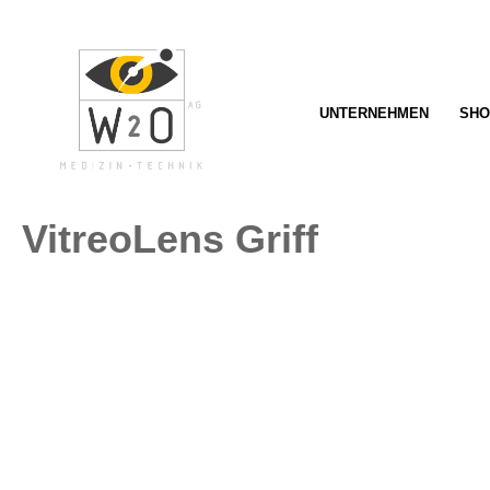
springen
Zur Hauptnavigation springen
UNTERNEHMEN
SHO
VitreoLens Griff
Bildergalerie überspringen