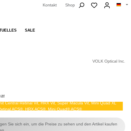
Kontakt
Shop
TUELLES
SALE
VOLK Optical Inc.
iff
it Central Retinal Vit, HRX Vit, Super Macula Vit, Mini Quad XL
l Retinal ACS®, HRX ACS®, Mini Quad® ACS®
ggen Sie sich ein, um die Preise zu sehen und den Artikel kaufen
en.