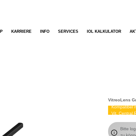
P
KARRIERE
INFO
SERVICES
IOL KALKULATOR
AK
VitreoLens Gr
Kompatibel m
Vit, Centra
Bitte lo
zu könn