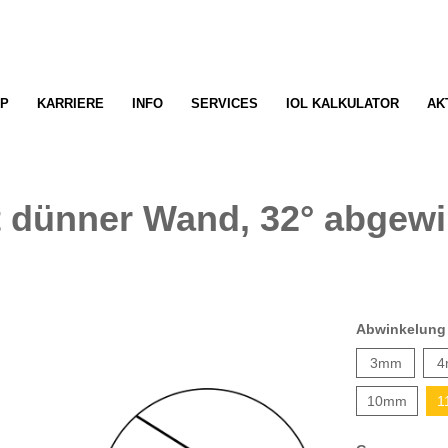
P
KARRIERE
INFO
SERVICES
IOL KALKULATOR
AK
 dünner Wand, 32° abgewi
Abwinkelung
3mm
4
10mm
1