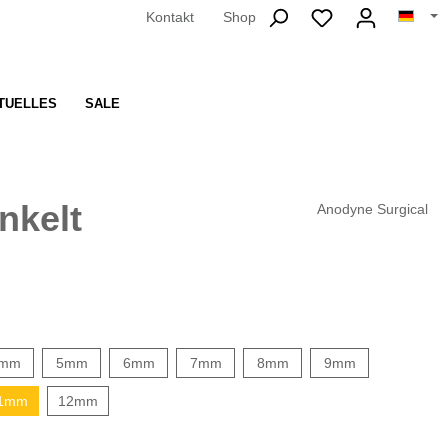
Kontakt
Shop
TUELLES
SALE
nkelt
Anodyne Surgical
mm
5mm
6mm
7mm
8mm
9mm
1mm
12mm