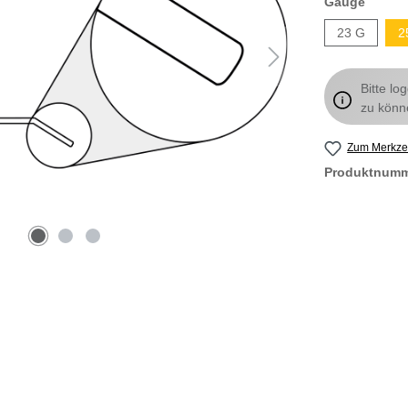
Gauge
23 G
2
Bitte lo
zu könn
Zum Merkzet
Produktnum