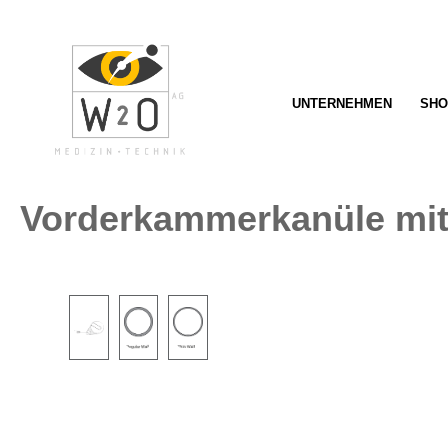
springen
Zur Hauptnavigation springen
UNTERNEHMEN
SHO
Vorderkammerkanüle mit
Bildergalerie überspringen