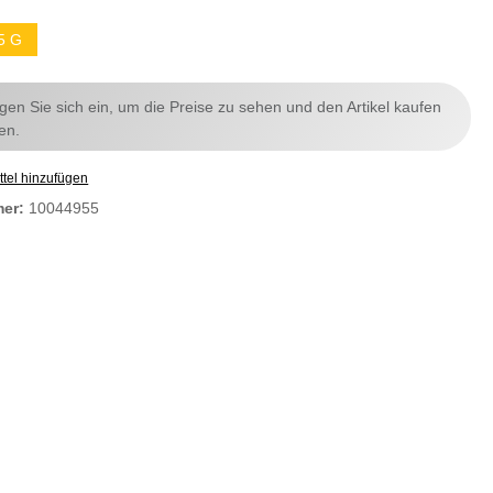
5 G
ggen Sie sich ein, um die Preise zu sehen und den Artikel kaufen
en.
tel hinzufügen
mer:
10044955