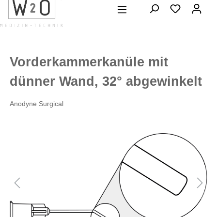
alt springen
Vorderkammerkanüle mit
dünner Wand, 32° abgewinkelt
Anodyne Surgical
Bildergalerie überspringen