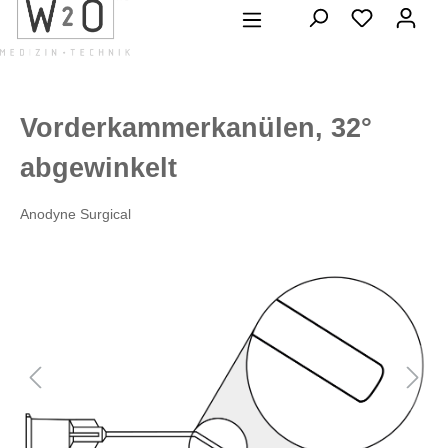
alt springen
Vorderkammerkanülen, 32°
abgewinkelt
Anodyne Surgical
Bildergalerie überspringen