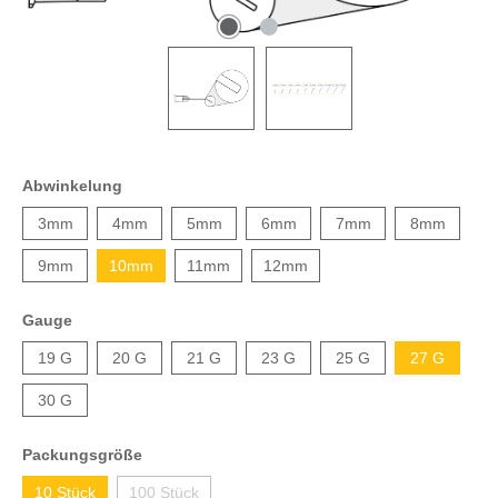
Abwinkelung
3mm
4mm
5mm
6mm
7mm
8mm
9mm
10mm
11mm
12mm
Gauge
19 G
20 G
21 G
23 G
25 G
27 G
30 G
Packungsgröße
10 Stück
100 Stück