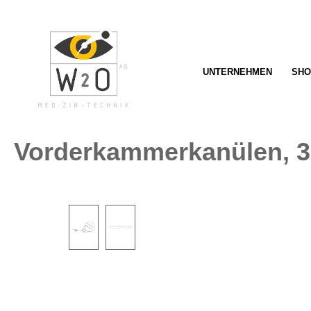
springen
Zur Hauptnavigation springen
UNTERNEHMEN
SHO
Vorderkammerkanülen, 3
Bildergalerie überspringen