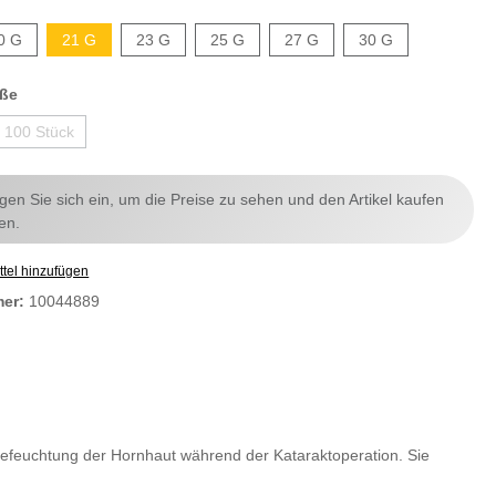
0 G
21 G
23 G
25 G
27 G
30 G
ße
100 Stück
ggen Sie sich ein, um die Preise zu sehen und den Artikel kaufen
en.
tel hinzufügen
mer:
10044889
Befeuchtung der Hornhaut während der Kataraktoperation. Sie