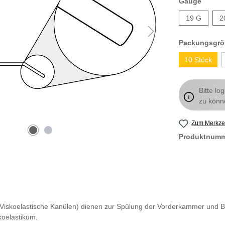
Gauge
19 G
2
Packungsgrö
10 Stück
Bitte lo
zu könn
Zum Merkzet
Produktnum
d Viskoelastische Kanülen) dienen zur Spülung der Vorderkammer und 
koelastikum.