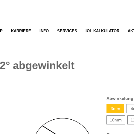
P
KARRIERE
INFO
SERVICES
IOL KALKULATOR
AK
2° abgewinkelt
Abwinkelung
3mm
4
10mm
1