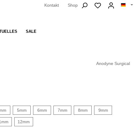
Kontakt
Shop
TUELLES
SALE
Anodyne Surgical
mm
5mm
6mm
7mm
8mm
9mm
1mm
12mm