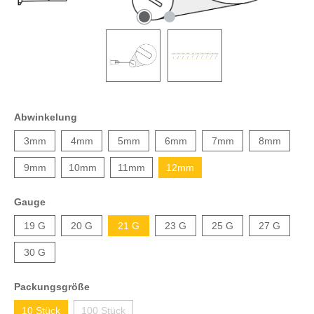
Abwinkelung
3mm
4mm
5mm
6mm
7mm
8mm
9mm
10mm
11mm
12mm
Gauge
19 G
20 G
21 G
23 G
25 G
27 G
30 G
Packungsgröße
10 Stück
100 Stück