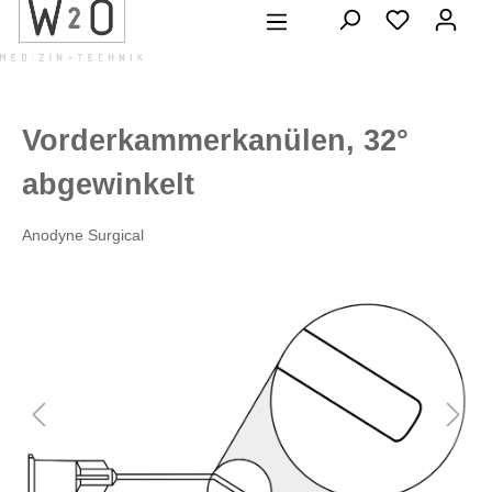
alt springen
Vorderkammerkanülen, 32°
abgewinkelt
Anodyne Surgical
Bildergalerie überspringen