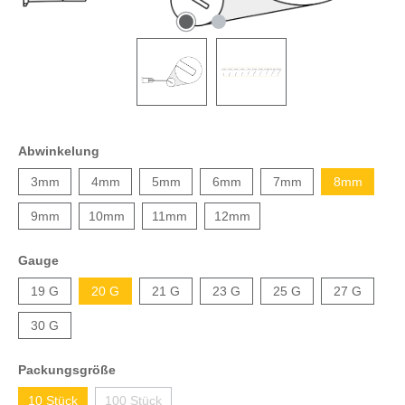
Abwinkelung
3mm
4mm
5mm
6mm
7mm
8mm
9mm
10mm
11mm
12mm
Gauge
19 G
20 G
21 G
23 G
25 G
27 G
30 G
Packungsgröße
10 Stück
100 Stück