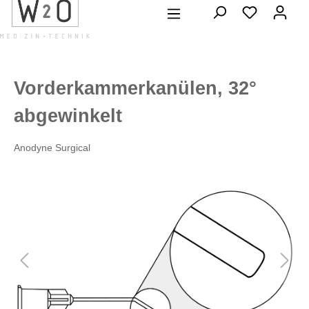
alt springen
Vorderkammerkanülen, 32°
abgewinkelt
Anodyne Surgical
Bildergalerie überspringen