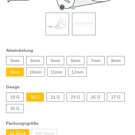
Abwinkelung
3mm
4mm
5mm
6mm
7mm
8mm
9mm
10mm
11mm
12mm
Gauge
19 G
20 G
21 G
23 G
25 G
27 G
30 G
Packungsgröße
10 Stück
100 Stück