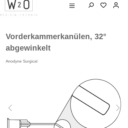
alt springen
Vorderkammerkanülen, 32°
abgewinkelt
Anodyne Surgical
Bildergalerie überspringen