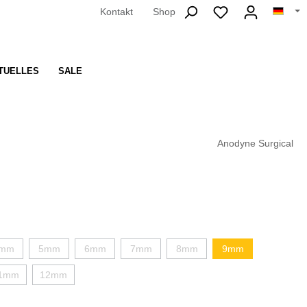
Kontakt
Shop
TUELLES
SALE
Anodyne Surgical
mm
5mm
6mm
7mm
8mm
9mm
1mm
12mm