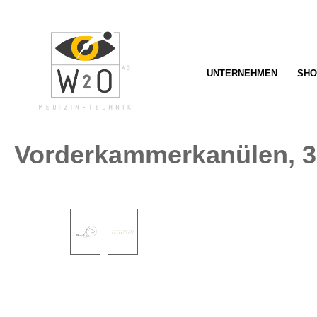
springen
Zur Hauptnavigation springen
UNTERNEHMEN
SHO
Vorderkammerkanülen, 3
Bildergalerie überspringen