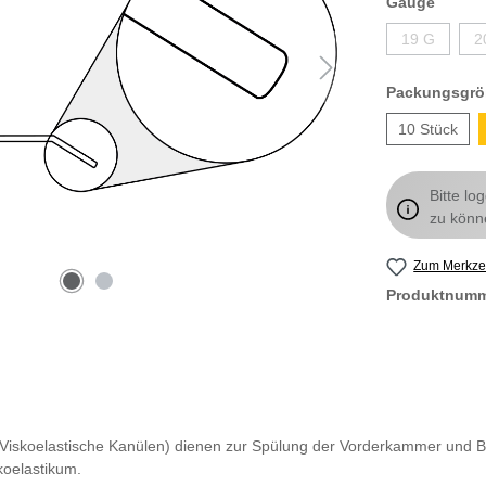
Gauge
19 G
2
Packungsgrö
10 Stück
Bitte lo
zu könn
Zum Merkzet
Produktnum
d Viskoelastische Kanülen) dienen zur Spülung der Vorderkammer und 
koelastikum.