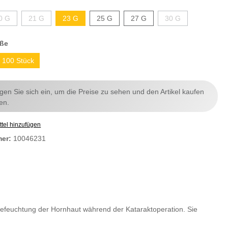
0 G
21 G
23 G
25 G
27 G
30 G
ße
100 Stück
ggen Sie sich ein, um die Preise zu sehen und den Artikel kaufen
en.
tel hinzufügen
mer:
10046231
Befeuchtung der Hornhaut während der Kataraktoperation. Sie