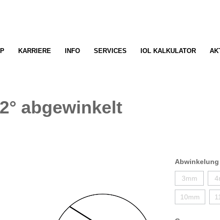
P
KARRIERE
INFO
SERVICES
IOL KALKULATOR
AK
2° abgewinkelt
Abwinkelung
3mm
4
10mm
1