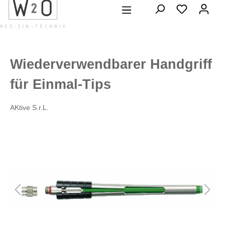
alt springen
Wiederverwendbarer Handgriff
für Einmal-Tips
AKtive S.r.L.
Bildergalerie überspringen