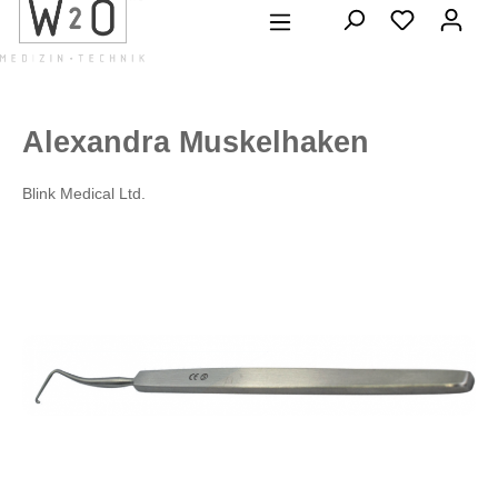
alt springen
Alexandra Muskelhaken
Blink Medical Ltd.
Bildergalerie überspringen