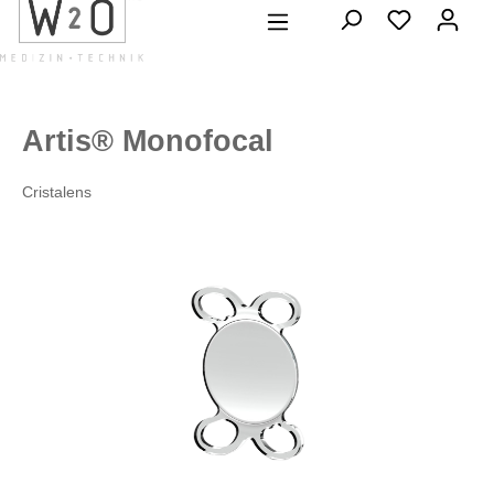
alt springen
Artis® Monofocal
Cristalens
Bildergalerie überspringen