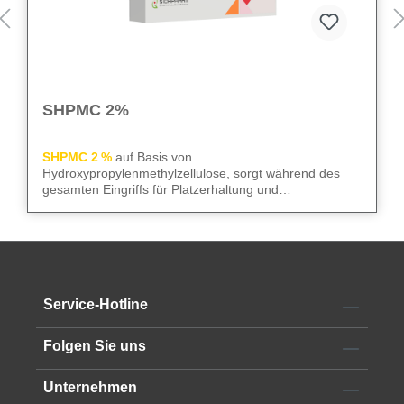
SHPMC 2%
SHPMC 2 %
auf Basis von
Hydroxypropylenmethylzellulose, sorgt während des
gesamten Eingriffs für Platzerhaltung und
Gewebeschutz. Frei von Konservierungsstoffen
überzeugt sie durch niedrige Oberflächenspannung und
We care
– für sicheren Gewebeschutz und kontrollierte
hohe HPMC-Konzentration. Die 2‑ml-Luer-Lock-Spritze
Abläufe im OP.
mit 23G Kanüle erleichtert die Anwendung im OP.
Alle technischen Informationen finden Sie im
Service-Hotline
Datenblatt
Folgen Sie uns
Unternehmen