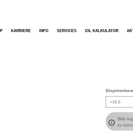
P
KARRIERE
INFO
SERVICES
IOL KALKULATOR
AK
Dioptrienber
Bitte lo
zu könn