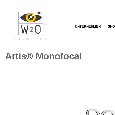
springen
Zur Hauptnavigation springen
UNTERNEHMEN
SHO
Artis® Monofocal
Bildergalerie überspringen