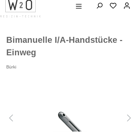
alt springen
Bimanuelle I/A-Handstücke -
Einweg
Bürki
Bildergalerie überspringen