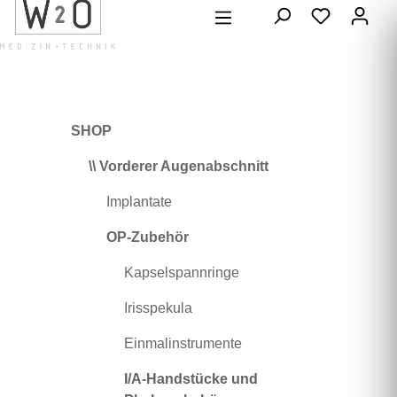
alt springen
SHOP
\\ Vorderer Augenabschnitt
Implantate
OP-Zubehör
Kapselspannringe
Irisspekula
Einmalinstrumente
I/A-Handstücke und