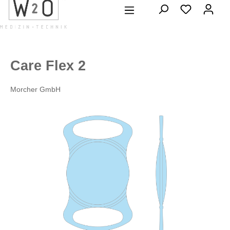
alt springen
Care Flex 2
Morcher GmbH
Bildergalerie überspringen