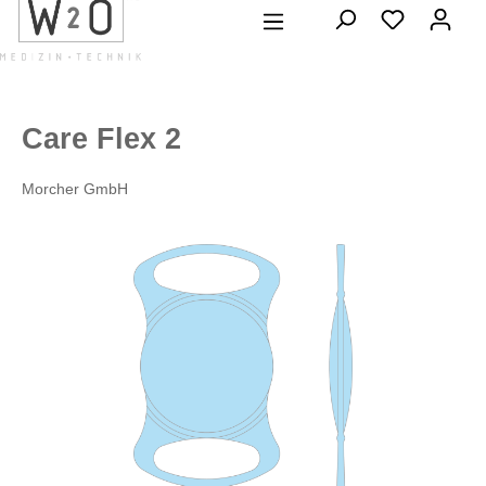
alt springen
Care Flex 2
Morcher GmbH
Bildergalerie überspringen